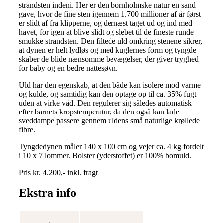
strandsten indeni. Her er den bornholmske natur en sand
gave, hvor de fine sten igennem 1.700 millioner af år først
er slidt af fra klipperne, og dernæst taget ud og ind med
havet, for igen at blive slidt og slebet til de fineste runde
smukke strandsten. Den filtede uld omkring stenene sikrer,
at dynen er helt lydløs og med kuglernes form og tyngde
skaber de blide nænsomme bevægelser, der giver tryghed
for baby og en bedre nattesøvn.
Uld har den egenskab, at den både kan isolere mod varme
og kulde, og samtidig kan den optage op til ca. 35% fugt
uden at virke våd. Den regulerer sig således automatisk
efter barnets kropstemperatur, da den også kan lade
sveddampe passere gennem uldens små naturlige krøllede
fibre.
Tyngdedynen måler 140 x 100 cm og vejer ca. 4 kg fordelt
i 10 x 7 lommer. Bolster (yderstoffet) er 100% bomuld.
Pris kr. 4.200,- inkl. fragt
Ekstra info