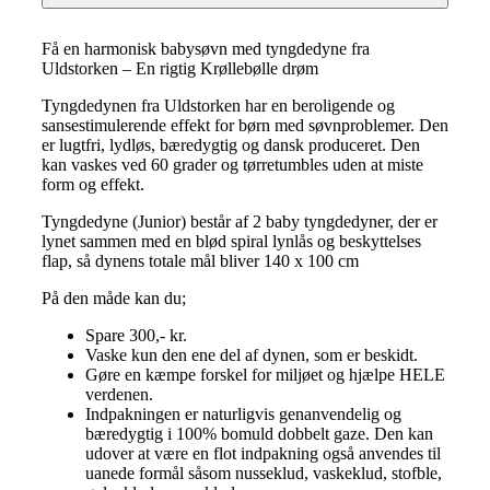
cm
quantity
Få en harmonisk babysøvn med tyngdedyne fra
Uldstorken – En rigtig Krøllebølle drøm
Tyngdedynen fra Uldstorken har en beroligende og
sansestimulerende effekt for børn med søvnproblemer. Den
er lugtfri, lydløs, bæredygtig og dansk produceret. Den
kan vaskes ved 60 grader og tørretumbles uden at miste
form og effekt.
Tyngdedyne (Junior) består af 2 baby tyngdedyner, der er
lynet sammen med en blød spiral lynlås og beskyttelses
flap, så dynens totale mål bliver 140 x 100 cm
På den måde kan du;
Spare 300,- kr.
Vaske kun den ene del af dynen, som er beskidt.
Gøre en kæmpe forskel for miljøet og hjælpe HELE
verdenen.
Indpakningen er naturligvis genanvendelig og
bæredygtig i 100% bomuld dobbelt gaze. Den kan
udover at være en flot indpakning også anvendes til
uanede formål såsom nusseklud, vaskeklud, stofble,