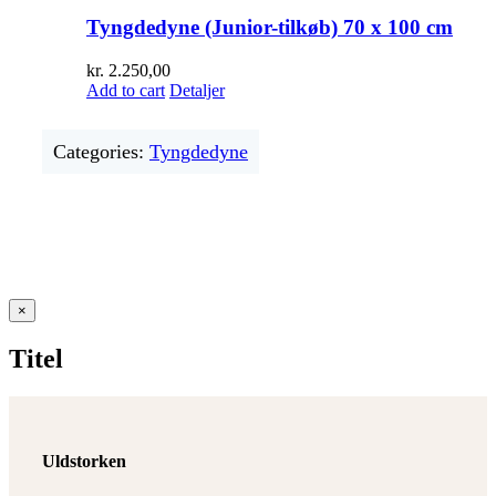
Tyngdedyne (Junior-tilkøb) 70 x 100 cm
kr.
2.250,00
Add to cart
Detaljer
Categories:
Tyngdedyne
Close
×
product
quick
Titel
view
Uldstorken