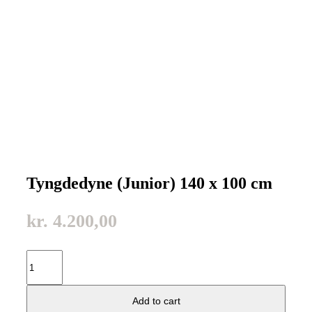
Tyngdedyne (Junior) 140 x 100 cm
kr.
4.200,00
Tyngdedyne
(Junior)
140
x
Add to cart
100