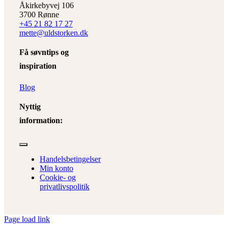
Åkirkebyvej 106
3700 Rønne
+45 21 82 17 27
mette@uldstorken.dk
Få søvntips og
inspiration
Blog
Nyttig
information:
Toggle
Navigation
Handelsbetingelser
Min konto
Cookie- og
privatlivspolitik
Page load link