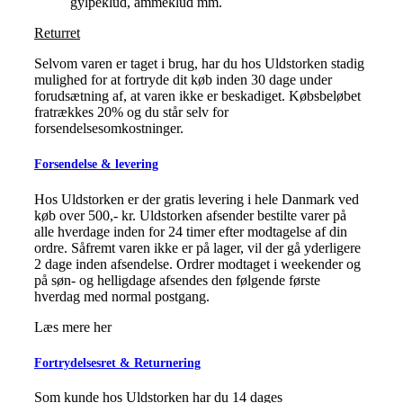
gylpeklud, ammeklud mm.
Returret
Selvom varen er taget i brug, har du hos Uldstorken stadig
mulighed for at fortryde dit køb inden 30 dage under
forudsætning af, at varen ikke er beskadiget. Købsbeløbet
fratrækkes 20% og du står selv for
forsendelsesomkostninger.
Forsendelse & levering
Hos Uldstorken er der gratis levering i hele Danmark ved
køb over 500,- kr. Uldstorken afsender bestilte varer på
alle hverdage inden for 24 timer efter modtagelse af din
ordre. Såfremt varen ikke er på lager, vil der gå yderligere
2 dage inden afsendelse. Ordrer modtaget i weekender og
på søn- og helligdage afsendes den følgende første
hverdag med normal postgang.
Læs mere her
Fortrydelsesret & Returnering
Som kunde hos Uldstorken har du 14 dages