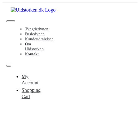
Skip
to
content
Toggle
Tyngdedynen
Navigation
Pusledynen
Kundeudtalelser
Om
Uldstorken
Kontakt
Toggle
Navigation
My
Account
Shopping
Cart