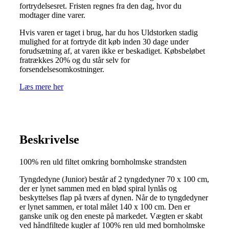
fortrydelsesret. Fristen regnes fra den dag, hvor du
modtager dine varer.
Hvis varen er taget i brug, har du hos Uldstorken stadig
mulighed for at fortryde dit køb inden 30 dage under
forudsætning af, at varen ikke er beskadiget. Købsbeløbet
fratrækkes 20% og du står selv for
forsendelsesomkostninger.
Læs mere her
Beskrivelse
100% ren uld filtet omkring bornholmske strandsten
Tyngdedyne (Junior) består af 2 tyngdedyner 70 x 100 cm,
der er lynet sammen med en blød spiral lynlås og
beskyttelses flap på tværs af dynen. Når de to tyngdedyner
er lynet sammen, er total målet 140 x 100 cm. Den er
ganske unik og den eneste på markedet. Vægten er skabt
ved håndfiltede kugler af 100% ren uld med bornholmske